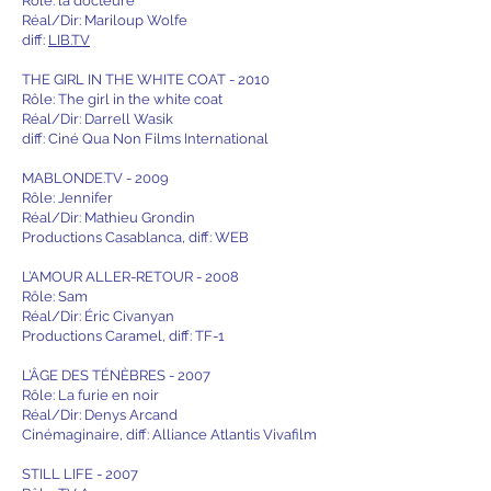
Rôle: la docteure
Réal/Dir: Mariloup Wolfe
diff:
LIB.TV
THE GIRL IN THE WHITE COAT - 2010
Rôle: The girl in the white coat
Réal/Dir: Darrell Wasik
diff: Ciné Qua Non Films International
MABLONDE.TV - 2009
Rôle: Jennifer
Réal/Dir: Mathieu Grondin
Productions Casablanca, diff: WEB
L’AMOUR ALLER-RETOUR - 2008
Rôle: Sam
Réal/Dir: Éric Civanyan
Productions Caramel, diff: TF-1
L’ÂGE DES TÉNÈBRES - 2007
Rôle: La furie en noir
Réal/Dir: Denys Arcand
Cinémaginaire, diff: Alliance Atlantis Vivafilm
STILL LIFE - 2007