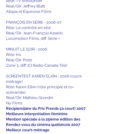
Rôle: TV Announcer
Réal/Dir: Jeffrey Blatt
Atopia et Équinoxe Films
FRANÇOIS EN SÉRIE - 2006-07
Rôle: Le contrôle en elle
Réal/Dir: Jean-François Asselin
Locomotion Films, diff: Série +
MINUIT LE SOIR - 2006
Rôle: Iris
Réal/Dir: Podz
Zone 3, diff: ICI Radio-Canada Télé
SCREENTEST: KAREN ELKIN - 2006 (court-
métrage)
Rôle: Karen Elkin (rôle principal et co-
scénariste)
Réal/Dir: Mathieu Grondin
Nu Films
Récipiendaire du Prix Prends ça court! 2007
Meilleure interprétation féminine
Mention spéciale à la 25ième édition des
Rendez-vous du cinéma québécois 2007
Meilleur court-métrage