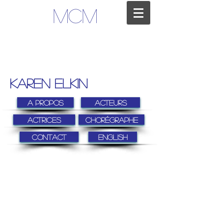
MCM
KAREN ELKIN
A Propos
Acteurs
Actrices
Chorégraphe
Contact
ENGLISH