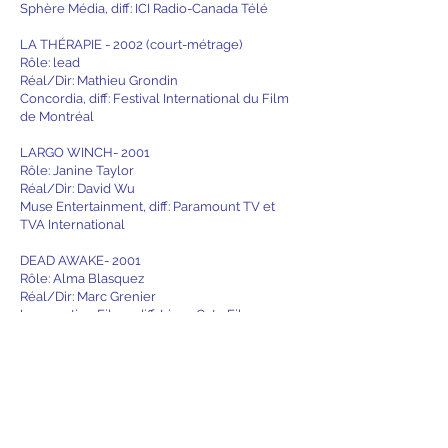
Sphère Média, diff: ICI Radio-Canada Télé
LA THÉRAPIE - 2002 (court-métrage)
Rôle: lead
Réal/Dir: Mathieu Grondin
Concordia, diff: Festival International du Film
de Montréal
LARGO WINCH- 2001
Rôle: Janine Taylor
Réal/Dir: David Wu
Muse Entertainment, diff: Paramount TV et
TVA International
DEAD AWAKE- 2001
Rôle: Alma Blasquez
Réal/Dir: Marc Grenier
Locomotion Films, diff: Lions Gate Films
XCHANGE- 2000
Rôle: barmaid
Réal/Dir: Alan Moyle
Locomotion Films, diff: Lions Gate Films
BLACKHEART - 1999