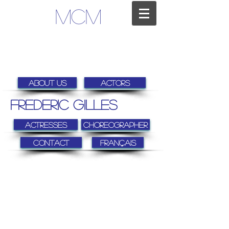
MCM
About us
Actors
Frederic Gilles
Actresses
Choreographer
Contact
FRANÇAIS