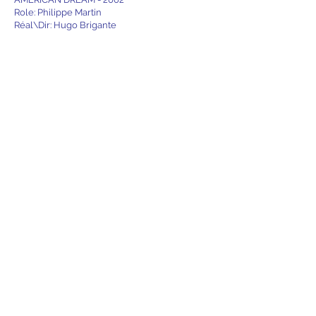
Role: Philippe Martin
Réal\Dir: Hugo Brigante
LA RÉPÉTITION - 2001
Role: Mathias
Réal\Dir: Catherine Corsini
TRIBU.COM - 2001
Role: Olivier
Réal\Dir: F. Bouvier \ P. Comeau
SUNK - 2001
Role: Yohan
Réal\Dir: Yves-christian Fournier
15 FÉVRIER 1839 - 2001
Role : Charles Hindelang
Réal\Dir: Pierre Falardeau
BOLT - 1995
Role: Biker
Réal\Dir: Henry Collin