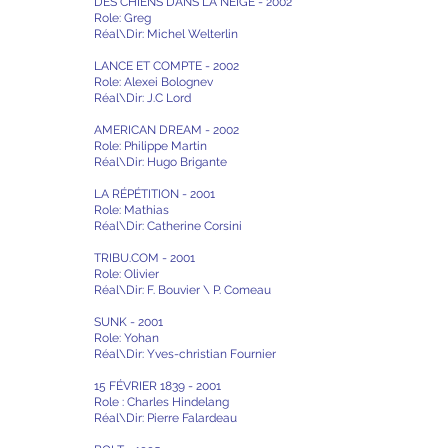
DES CHIENS DANS LA NEIGE - 2002
Role: Greg
Réal\Dir: Michel Welterlin
LANCE ET COMPTE - 2002
Role: Alexei Bolognev
Réal\Dir: J.C Lord
AMERICAN DREAM - 2002
Role: Philippe Martin
Réal\Dir: Hugo Brigante
LA RÉPÉTITION - 2001
Role: Mathias
Réal\Dir: Catherine Corsini
TRIBU.COM - 2001
Role: Olivier
Réal\Dir: F. Bouvier \ P. Comeau
SUNK - 2001
Role: Yohan
Réal\Dir: Yves-christian Fournier
15 FÉVRIER 1839 - 2001
Role : Charles Hindelang
Réal\Dir: Pierre Falardeau