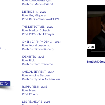
Role: Collègue français
Real/Dir: Manon Briand
DISTRICT 31 - 2021
Role: Guy Giguère
Prod: Radio-Canada/AETIOS
THE DETECTIVES - 2020
Role: Markus Dubach
Prod: CBC/John L'Ecuyer
XMEN: DARK PHOENIX - 2019
Role: World Leader #1
5
Réal/Dir: Simon Kinberg
IDENTITÉS - 2018
Role: Rick
English Dém
Réal/Dir: Sam Thivierge
CHEVAL SERPENT - 2017
Role: Antoine Bastien
Real/Dir: Sylvain Archambault
photo
RUPTURES II - 2016
Role: Marc
Prod: ICI Artv
LES PÊCHEURS- 2016